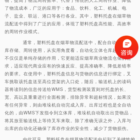
物，提高了物流周转效率、代替了传统的人工周转作业、降低
了物流成本，广泛的应用于：食品、饮料、化工、机械、电
子、盐业、联运、港口等各行各业。其中，塑料托盘在烟草物
流配送中得到了广泛的应用，体现了塑料托盘高性能、高效率
的周转作业模式。
通常，塑料托盘在烟草物流配送中，配合自动化立体仓
库存储、周转使用，从实用角度看，自动化立体仓库起到的绝
不仅仅是单纯存储的作用，它更能适应烟草商业物流仓储的需
求，适应现代商业应有的快速反应、提高准确率、降低差错率
的要求。在使用中，塑料托盘信息与货物的信息进行绑定，叉
车挑取该托盘送至高位货架的入口处，随后，输送机上的读码
器将读到的信息传送给WMS，货型检测装置则对托盘的长、
宽、高以及重量进行全面检测，排除异常和超标情况，如果没
有任何异常，则由堆垛机自动完成入库。出库过程也是全自动
化的，由WMS下发指令到立体库，堆垛机自动取出出货物品，
将其放至输送线上等待叉车来取。除了准确无误之外，入库与
出库的自动化还确保了库存作业的安全性，减少了货物损伤。
由此可见，塑料托盘在烟草物流配送中起到了关键性的