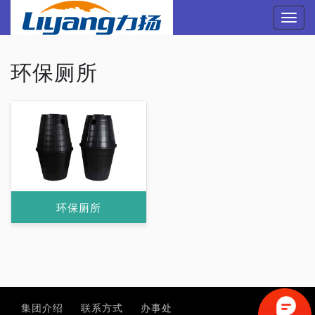
Toggl
navig
环保厕所
环保厕所
集团介绍
联系方式
办事处