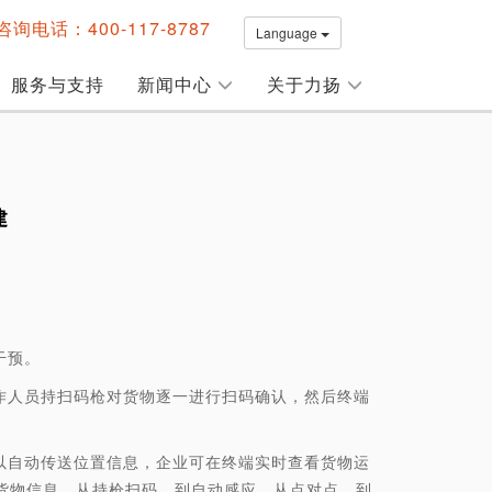
询电话：400-117-8787
Language
服务与支持
新闻中心
关于力扬
建
干预。
人员持扫码枪对货物逐一进行扫码确认，然后终端
自动传送位置信息，企业可在终端实时查看货物运
货物信息，从持枪扫码，到自动感应，从点对点，到