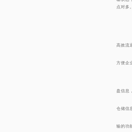
点对多
通
(
企
高效流
除
方便企
(
共
盘信息
智
仓储信
在
输的功