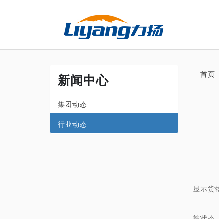
首页
新闻中心
集团动态
行业动态
托
托
(
在
显示货
在
输状态