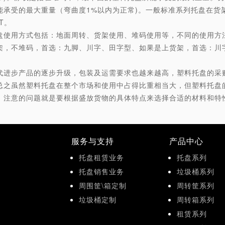
能承受的最大重量（弯曲度1%以内为正常)。一般标准系列托盘在货架承载
1T。
盘使用方式包括：地面周转、货架使用、堆码使用等，不同的使用方
架，不堆码，首选：九脚、川字、田字型、如果是上货架，首选：川
代进步产品的逐步升级，包装及运需要求也越来越高，塑料托盘的采
总之虽然塑料托盘在整个市场和使用中占得比重相当大，但塑料托盘
，注意的问题就是要根据盛放货物的具体特点来选择合适的材料和特
服务与支持
产品中心
托盘租赁业务
托盘系列
托盘销售业务
垃圾桶系列
周围筐\箱定制
周转筐系列
垃圾桶定制
周转箱系列
租赁系列