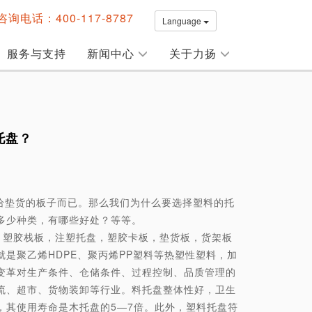
询电话：400-117-8787
Language
服务与支持
新闻中心
关于力扬
托盘？
给垫货的板子而已。那么我们为什么要选择塑料的托
多少种类，有哪些好处？等等。
塑胶栈板，注塑托盘，塑胶卡板，垫货板，货架板
就是聚乙烯HDPE、聚丙烯PP塑料等热塑性塑料，加
变革对生产条件、仓储条件、过程控制、品质管理的
流、超市、货物装卸等行业。料托盘整体性好，卫生
，其使用寿命是木托盘的5—7倍。此外，塑料托盘符