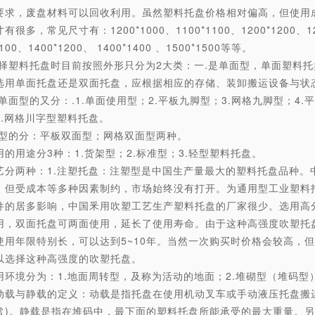
要求，废盘材料可以回收利用。虽然塑料托盘价格相对偏高，但使用
很多，常见尺寸有：1200*1000、1100*1100、1200*1200、1200
1100、1400*1200、 1400*1400 、1500*1500等等。
料托盘时目前按照外形只分为2大类：一.是单面型，单面塑料托盘
选用单面托盘还是双面托盘，应根据相应的存储、装卸搬运设备与状
单面型的又分：.1.单面使用型；2.平板九脚型；3.网格九脚型；4.
8.网格川字型塑料托盘。
面型的分：平板双面型；网格双面型两种。
的用途分3种：1.货架型；2.标准型；3.轻型塑料托盘。
艺分两种：1.注塑托盘：注塑型是中国生产量最大的塑料托盘品种。
，但受成本等多种因素制约，市场始终没有打开。为通用型工业塑料托
件的居多影响，中国釆用吹塑工艺生产塑料托盘的厂家很少。选用高分子
用，双面托盘可两面使用，延长了使用寿命。由于这种高强度吹塑托
使用年限特别长，可以达到5~10年。当然一次购买时价格会较高，
以选择这种高强度的吹塑托盘。
用环境分为：1.地面周转型，及称为活动的地面；2.堆砌型（堆码型）
动载与静载的定义：动载是指托盘在使用机动叉车或手动液压托盘搬运
常)。静载是指在堆码中，最下面的塑料托盘所能承受的最大重量。