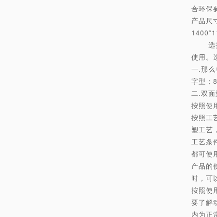
合环保
产品尺寸有
1400*
选择塑
使用。
一.那么
字型；
二.双
按照使用
按照工
塑工艺
工艺条
都可使
产品的
时，可
按照使
要了解
内为正