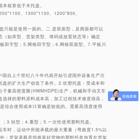
成本核算低于木托盘。
*1100、1300*1100、1200*800、
只能是使用一面的。二.是双面型，及两面都可以
态（如库型、货架类型、堆码或放置状态等）确定
平板田字型；5.网格田字型；6.网格双面型。7.平板川
中国自上个世纪八十年代就开始引进国外设备生产注
盘的扩大生产创造了条件。2.吹塑托盘：受成本和
量高密度聚(HWMHDPE)生产，机械和手动叉车
盘选择的塑料原料成本高，加工过程技术难度很高，
但是综合使用成本计算确是较低的。需要高强度使用
；3.轻型；4.重型；5.一次性使用塑料托盘。
车时，运动中所能承载的最大重量（弯曲度1.5%以
另外：货架承载是指将装好货物的塑料托盘放置在货架