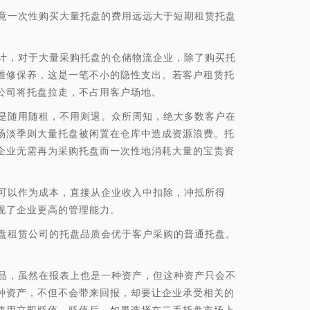
一次性购买大量托盘的费用远远大于短期租赁托盘
，对于大量采购托盘的仓储物流企业，除了购买托
维修保养，这是一笔不小的隐性支出。若客户租赁托
公司将托盘拉走，不占用客户场地。
随用随租，不用则退。众所周知，绝大多数客户在
场淡季则大量托盘被闲置在仓库中造成资源浪费。托
企业无需再为采购托盘而一次性地消耗大量的宝贵资
以作为成本，直接从企业收入中扣除，冲抵所得
现了企业更高的管理能力。
租赁公司的托盘品质会优于客户采购的普通托盘。
，虽然在报表上也是一种资产，但这种资产只会不
种资产，不但不会带来回报，却要让企业承受相关的
使用立即贬值。贬值后，如果选择在二手托盘市场上