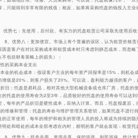
掉，只能得到非常有限的残值；相反，如果将采购托盘的钱投入主业
势七：先使用，后付款。有实力的托盘租赁公司采取先使用后收
、优势八：更加便宜。市场上有个普遍的误区，认为租赁价格贵而
原因是客户在对比采购成本和租赁成本时只考虑到静态成本，而忽略
（不包括财务策略上的损失）：
次性的采购本金支出
购本金的机会成本：假设客户主业的每年资产回报率是15%，则机会成本
的增值是20%，则客户损失了20%。可以说，盈利能力越强的客户
盘折旧：托盘是易耗品，相对其他大型机械设备或仓库厂房，托盘的
次的托盘的使用寿命为2至3年，品质较好的托盘的使用寿命可以达到
时，每年的产品折旧是硬性成本，应纳入计算。而且，托盘报废后，
盘的维修和管理：托盘的寿命与维护管理关系密切，如果托盘不进行
盘的正常使用，每年的维护和相关的管理人员的投入将成为持续的隐
些明处和暗处的成本全部考虑在内时，精明的客户就会发现：租赁托
、优势九：托盘共用，资源共享，保护环境，利民环保。统计发现