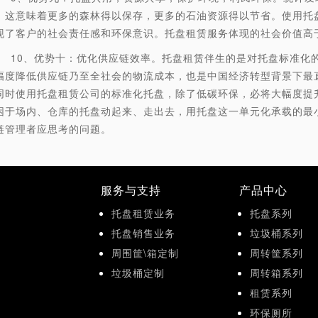
。这意味着更多的森林得以保存，更多的石油资源得以节省。使用托
现了客户的社会责任感和环保意识。托盘租赁服务体现的社会价值高
0、优势十：优化供应链效率。托盘租赁伴生的是对托盘标准化的
幅度降低供应链乃至全社会的物流成本，也是中国经济转型背景下最
同时使用托盘租赁公司的标准化托盘，除了低碳环保，必将大幅度提
困于场内、仓库的托盘动起来、走出去，用托盘这一单元化承载的最
链管理者应思考的问题。
服务与支持
产品中心
托盘租赁业务
托盘系列
托盘销售业务
垃圾桶系列
周围筐\箱定制
周转筐系列
垃圾桶定制
周转箱系列
租赁系列
环保厕所