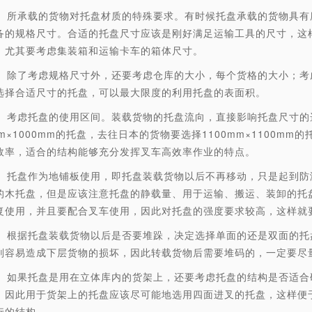
承载的货物对托盘材质的特殊要求。有时候托盘承载的货物具有腐
备的规格尺寸。合适的托盘尺寸应该是刚好满足运输工具的尺寸，这
，尤其要考虑集装箱和运输卡车的箱体尺寸。
了考虑规格尺寸外，还要考虑仓库的大小，每个货格的大小；考虑
选择合适尺寸的托盘，可以最大限度的利用托盘的表面积。
虑托盘的使用区间。装载货物的托盘流向，直接影响托盘尺寸的
mm×1000mm的托盘，去往日本的货物要选择1100mm×1100
效率，适合的结构能够充分发挥叉车高效率作业的特点。
盘作为地铺板使用，即托盘装载货物以后不再移动，只是起到防潮
的木托盘，但是应该注意托盘的静载量、用于运输、搬运、装卸的托
复使用，并且要配合叉车使用，因此对托盘的强度要求较高，这样就要
据托盘装载货物以后是否要堆跺，决定选择单面的还是双面的托盘
则容易造成下层货物的损坏，因此转载货物后需要堆码的，一定要尽
果托盘是用在立体库内的货架上，还要考虑托盘的结构是否适合码
，因此用于货架上的托盘应该尽可能地选用四面进叉的托盘，这样便
行的结构。