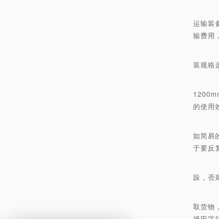
所
运输装
输费用
除
装规格
考
1200
的使用
托
如简易
于要反
根
跺，否
如
取货物
择田字